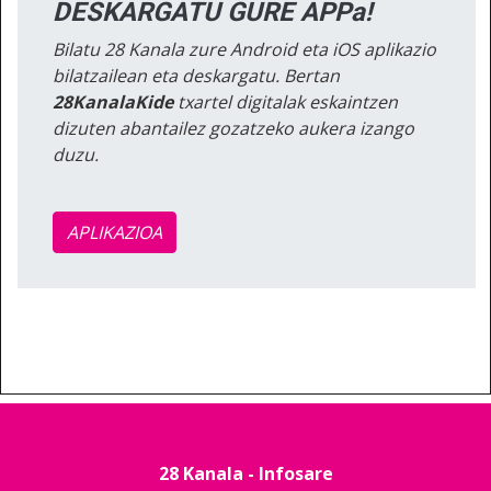
DESKARGATU GURE APPa!
Bilatu 28 Kanala zure Android eta iOS aplikazio
bilatzailean eta deskargatu. Bertan
28KanalaKide
txartel digitalak eskaintzen
dizuten abantailez gozatzeko aukera izango
duzu.
APLIKAZIOA
28 Kanala - Infosare