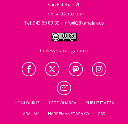
San Esteban 20
Tolosa (Gipuzkoa)
Tel: 943 69 89 35 -
info@28kanala.eus
Codesyntaxek garatua
HONI BURUZ
LEGE OHARRA
PUBLIZITATEA
ARAUAK
HARREMANETARAKO
RSS