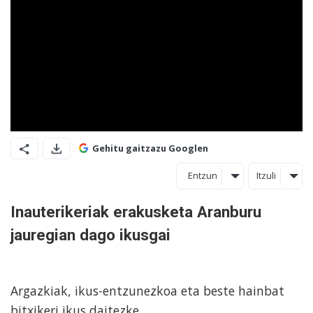
Gehitu gaitzazu Googlen
Entzun
Itzuli
Inauterikeriak erakusketa Aranburu
jauregian dago ikusgai
Argazkiak, ikus-entzunezkoa eta beste hainbat
bitxikeri ikus daitezke