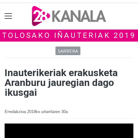
TOLOSAKO IÑAUTERIAK 2019
SARRERA
Inauterikeriak erakusketa
Aranburu jauregian dago
ikusgai
Erredakzioa
2019ko urtarrilaren 30a