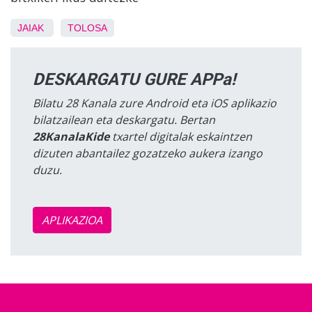
JAIAK
TOLOSA
DESKARGATU GURE APPa!
Bilatu 28 Kanala zure Android eta iOS aplikazio
bilatzailean eta deskargatu. Bertan
28KanalaKide
txartel digitalak eskaintzen
dizuten abantailez gozatzeko aukera izango
duzu.
APLIKAZIOA