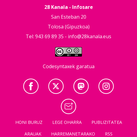
28 Kanala - Infosare
San Esteban 20
Tolosa (Gipuzkoa)
Tel: 943 69 89 35 -
info@28kanala.eus
Codesyntaxek garatua
HONI BURUZ
LEGE OHARRA
PUBLIZITATEA
ARAUAK
HARREMANETARAKO
RSS