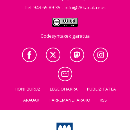
Tel: 943 69 89 35 -
info@28kanala.eus
Codesyntaxek garatua
HONI BURUZ
LEGE OHARRA
PUBLIZITATEA
ARAUAK
HARREMANETARAKO
RSS