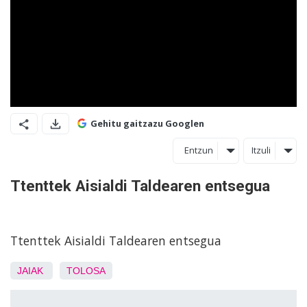
Gehitu gaitzazu Googlen
Entzun
Itzuli
Ttenttek Aisialdi Taldearen entsegua
Ttenttek Aisialdi Taldearen entsegua
JAIAK
TOLOSA