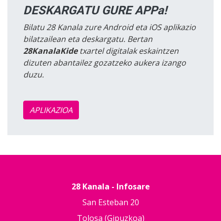
DESKARGATU GURE APPa!
Bilatu 28 Kanala zure Android eta iOS aplikazio
bilatzailean eta deskargatu. Bertan
28KanalaKide
txartel digitalak eskaintzen
dizuten abantailez gozatzeko aukera izango
duzu.
APLIKAZIOA
28 Kanala - Infosare
San Esteban 20
Tolosa (Gipuzkoa)