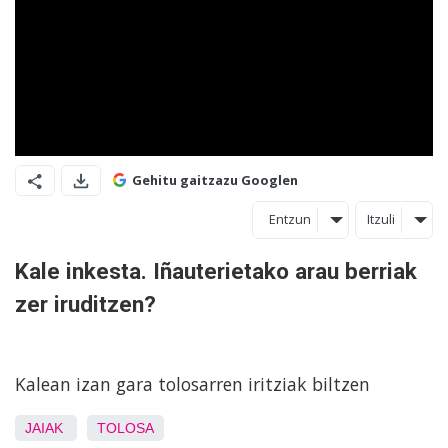
Gehitu gaitzazu Googlen
Entzun
Itzuli
Kale inkesta. Iñauterietako arau berriak
zer iruditzen?
Kalean izan gara tolosarren iritziak biltzen
JAIAK
TOLOSA