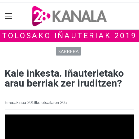
TOLOSAKO IÑAUTERIAK 2019
SARRERA
Kale inkesta. Iñauterietako
arau berriak zer iruditzen?
Erredakzioa
2019ko otsailaren 20a