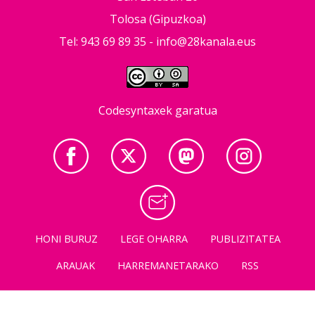
Tolosa (Gipuzkoa)
Tel: 943 69 89 35 -
info@28kanala.eus
Codesyntaxek garatua
HONI BURUZ
LEGE OHARRA
PUBLIZITATEA
ARAUAK
HARREMANETARAKO
RSS