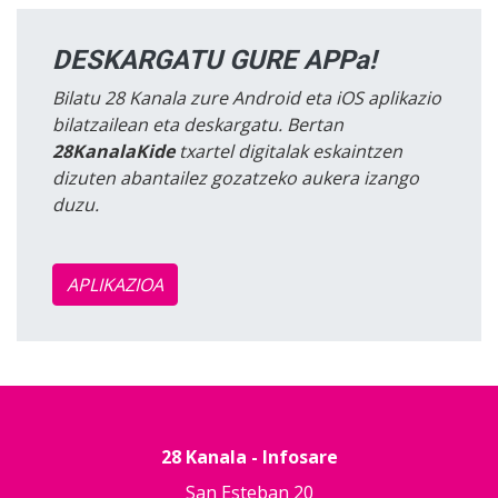
DESKARGATU GURE APPa!
Bilatu 28 Kanala zure Android eta iOS aplikazio
bilatzailean eta deskargatu. Bertan
28KanalaKide
txartel digitalak eskaintzen
dizuten abantailez gozatzeko aukera izango
duzu.
APLIKAZIOA
28 Kanala - Infosare
San Esteban 20