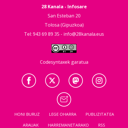
28 Kanala - Infosare
San Esteban 20
Tolosa (Gipuzkoa)
Tel: 943 69 89 35 -
info@28kanala.eus
Codesyntaxek garatua
HONI BURUZ
LEGE OHARRA
PUBLIZITATEA
ARAUAK
HARREMANETARAKO
RSS