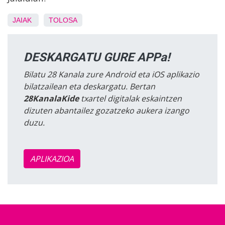
JAIAK
TOLOSA
DESKARGATU GURE APPa!
Bilatu 28 Kanala zure Android eta iOS aplikazio
bilatzailean eta deskargatu. Bertan
28KanalaKide
txartel digitalak eskaintzen
dizuten abantailez gozatzeko aukera izango
duzu.
APLIKAZIOA