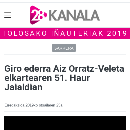
TOLOSAKO IÑAUTERIAK 2019
SARRERA
Giro ederra Aiz Orratz-Veleta
elkartearen 51. Haur
Jaialdian
Erredakzioa
2019ko otsailaren 25a