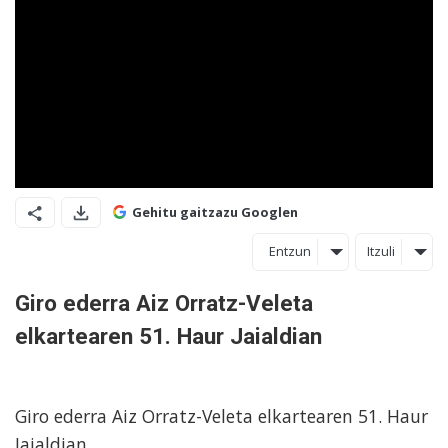
Gehitu gaitzazu Googlen
Entzun
Itzuli
Giro ederra Aiz Orratz-Veleta
elkartearen 51. Haur Jaialdian
Giro ederra Aiz Orratz-Veleta elkartearen 51. Haur
Jaialdian.