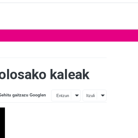
Tolosako kaleak
Gehitu gaitzazu Googlen
Entzun
Itzuli