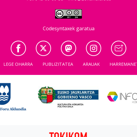
Codesyntaxek garatua
LEGE OHARRA
PUBLIZITATEA
ARAUAK
HARREMANE