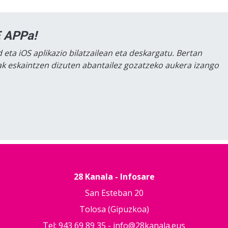
 APPa!
 eta iOS aplikazio bilatzailean eta deskargatu. Bertan
lak eskaintzen dizuten abantailez gozatzeko aukera izango
28 Kanala - Infosare
San Esteban 20
Tolosa (Gipuzkoa)
Tel: 943 69 89 35 -
info@28kanala.eus