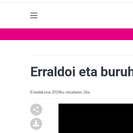
Erraldoi eta buru
Erredakzioa
2019ko otsailaren 26a