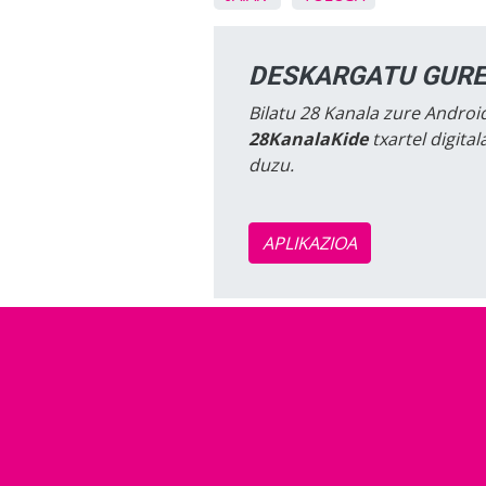
DESKARGATU GURE
Bilatu 28 Kanala zure Android
28KanalaKide
txartel digita
duzu.
APLIKAZIOA