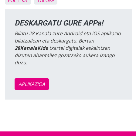
POLITIKA
TOLOSA
DESKARGATU GURE APPa!
Bilatu 28 Kanala zure Android eta iOS aplikazio
bilatzailean eta deskargatu. Bertan
28KanalaKide
txartel digitalak eskaintzen
dizuten abantailez gozatzeko aukera izango
duzu.
APLIKAZIOA