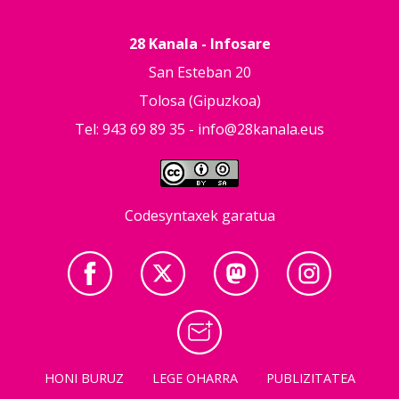
28 Kanala - Infosare
San Esteban 20
Tolosa (Gipuzkoa)
Tel: 943 69 89 35 -
info@28kanala.eus
Codesyntaxek garatua
HONI BURUZ
LEGE OHARRA
PUBLIZITATEA