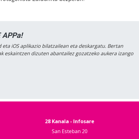
 APPa!
 eta iOS aplikazio bilatzailean eta deskargatu. Bertan
lak eskaintzen dizuten abantailez gozatzeko aukera izango
28 Kanala - Infosare
San Esteban 20