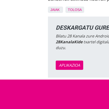
JAIAK
TOLOSA
DESKARGATU GURE
Bilatu 28 Kanala zure Android
28KanalaKide
txartel digita
duzu.
APLIKAZIOA