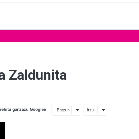
a Zaldunita
Gehitu gaitzazu Googlen
Entzun
Itzuli