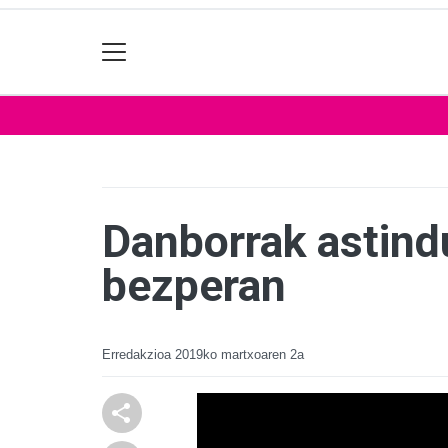
Danborrak astind
bezperan
Erredakzioa
2019ko martxoaren 2a