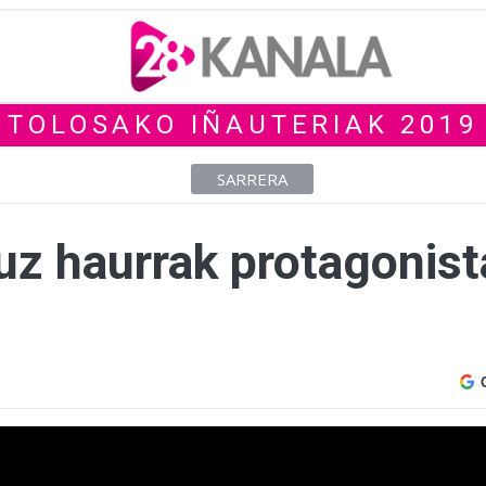
TOLOSAKO IÑAUTERIAK 2019
SARRERA
uz haurrak protagonist