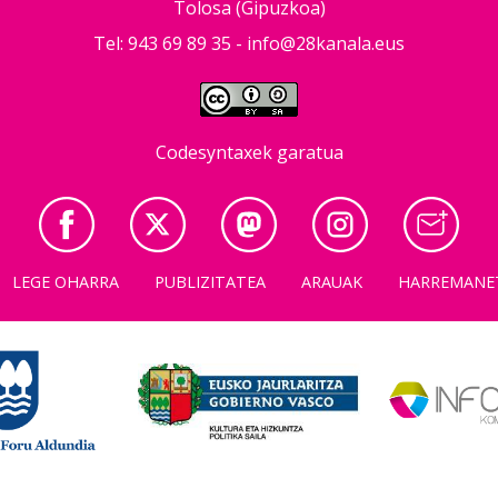
Tolosa (Gipuzkoa)
Tel: 943 69 89 35 -
info@28kanala.eus
Codesyntaxek garatua
LEGE OHARRA
PUBLIZITATEA
ARAUAK
HARREMANE