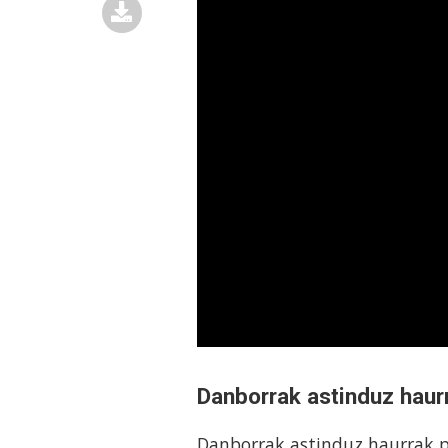
Danborrak astinduz haur
Danborrak astinduz haurrak p