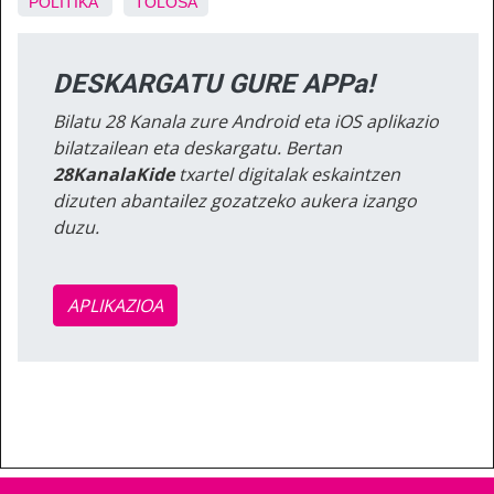
POLITIKA
TOLOSA
DESKARGATU GURE APPa!
Bilatu 28 Kanala zure Android eta iOS aplikazio
bilatzailean eta deskargatu. Bertan
28KanalaKide
txartel digitalak eskaintzen
dizuten abantailez gozatzeko aukera izango
duzu.
APLIKAZIOA