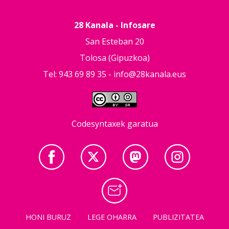
28 Kanala - Infosare
San Esteban 20
Tolosa (Gipuzkoa)
Tel: 943 69 89 35 -
info@28kanala.eus
Codesyntaxek garatua
HONI BURUZ
LEGE OHARRA
PUBLIZITATEA