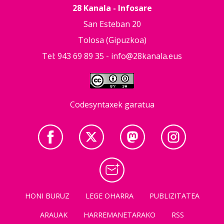
28 Kanala - Infosare
San Esteban 20
Tolosa (Gipuzkoa)
Tel: 943 69 89 35 -
info@28kanala.eus
Codesyntaxek garatua
HONI BURUZ
LEGE OHARRA
PUBLIZITATEA
ARAUAK
HARREMANETARAKO
RSS