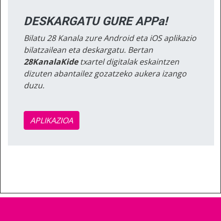
DESKARGATU GURE APPa!
Bilatu 28 Kanala zure Android eta iOS aplikazio
bilatzailean eta deskargatu. Bertan
28KanalaKide
txartel digitalak eskaintzen
dizuten abantailez gozatzeko aukera izango
duzu.
APLIKAZIOA