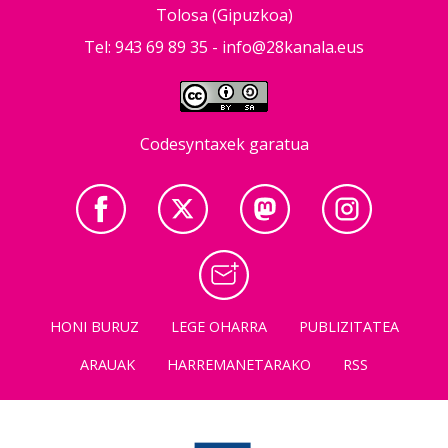
Tolosa (Gipuzkoa)
Tel: 943 69 89 35 -
info@28kanala.eus
Codesyntaxek garatua
HONI BURUZ
LEGE OHARRA
PUBLIZITATEA
ARAUAK
HARREMANETARAKO
RSS