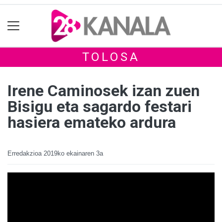
TOLOSA
Irene Caminosek izan zuen
Bisigu eta sagardo festari
hasiera emateko ardura
Erredakzioa
2019ko ekainaren 3a