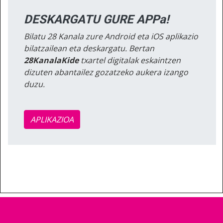
DESKARGATU GURE APPa!
Bilatu 28 Kanala zure Android eta iOS aplikazio
bilatzailean eta deskargatu. Bertan
28KanalaKide
txartel digitalak eskaintzen
dizuten abantailez gozatzeko aukera izango
duzu.
APLIKAZIOA