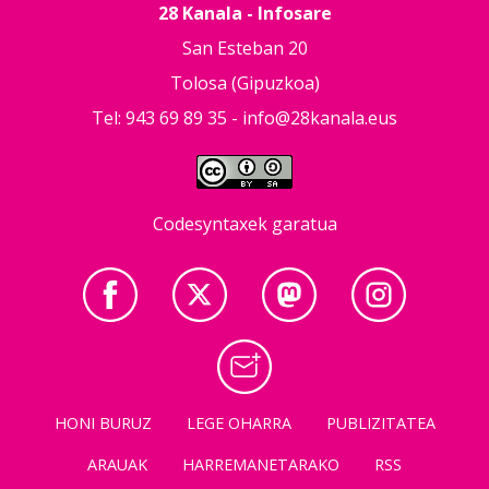
28 Kanala - Infosare
San Esteban 20
Tolosa (Gipuzkoa)
Tel: 943 69 89 35 -
info@28kanala.eus
Codesyntaxek garatua
HONI BURUZ
LEGE OHARRA
PUBLIZITATEA
ARAUAK
HARREMANETARAKO
RSS