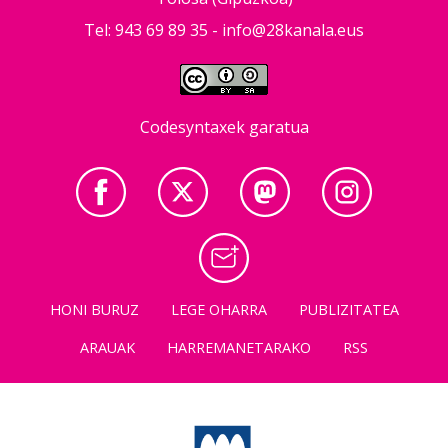
Tel: 943 69 89 35 -
info@28kanala.eus
Codesyntaxek garatua
HONI BURUZ
LEGE OHARRA
PUBLIZITATEA
ARAUAK
HARREMANETARAKO
RSS