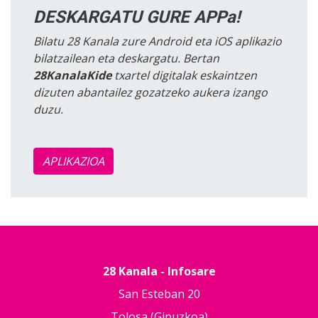
DESKARGATU GURE APPa!
Bilatu 28 Kanala zure Android eta iOS aplikazio
bilatzailean eta deskargatu. Bertan
28KanalaKide
txartel digitalak eskaintzen
dizuten abantailez gozatzeko aukera izango
duzu.
APLIKAZIOA
28 Kanala - Infosare
San Esteban 20
Tolosa (Gipuzkoa)