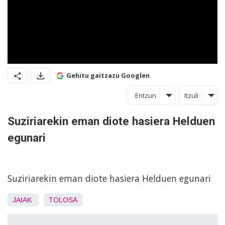
Gehitu gaitzazu Googlen
Entzun
Itzuli
Suziriarekin eman diote hasiera Helduen
egunari
Suziriarekin eman diote hasiera Helduen egunari
JAIAK
TOLOSA