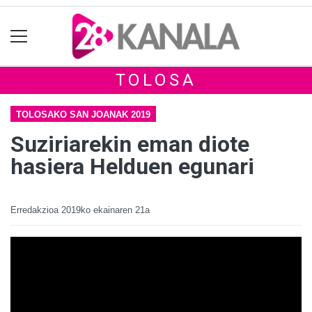
TOLOSA
TOLOSAKO SAN JOANAK 2019
Suziriarekin eman diote
hasiera Helduen egunari
Erredakzioa
2019ko ekainaren 21a