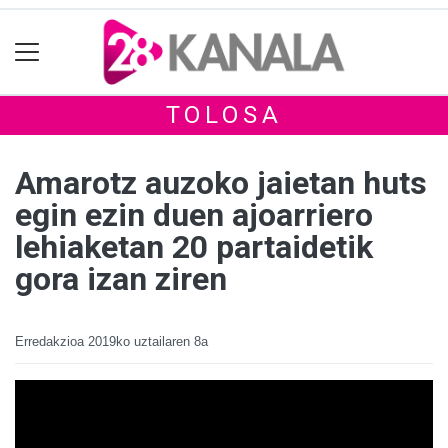
TOLOSA
Amarotz auzoko jaietan huts
egin ezin duen ajoarriero
lehiaketan 20 partaidetik
gora izan ziren
Erredakzioa
2019ko uztailaren 8a