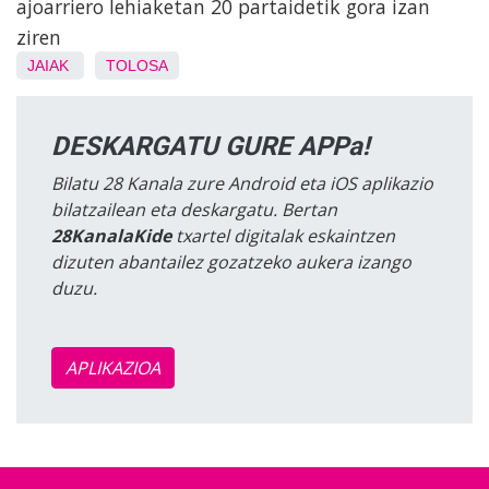
ajoarriero lehiaketan 20 partaidetik gora izan
ziren
JAIAK
TOLOSA
DESKARGATU GURE APPa!
Bilatu 28 Kanala zure Android eta iOS aplikazio
bilatzailean eta deskargatu. Bertan
28KanalaKide
txartel digitalak eskaintzen
dizuten abantailez gozatzeko aukera izango
duzu.
APLIKAZIOA