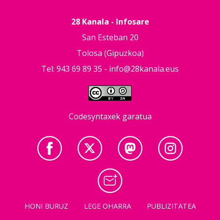
28 Kanala - Infosare
San Esteban 20
Tolosa (Gipuzkoa)
Tel: 943 69 89 35 -
info@28kanala.eus
Codesyntaxek garatua
HONI BURUZ
LEGE OHARRA
PUBLIZITATEA