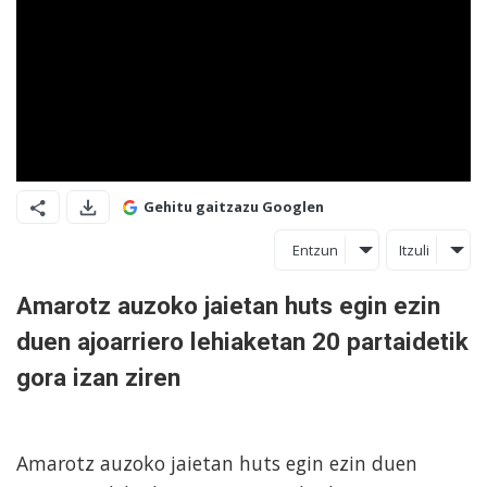
Gehitu gaitzazu Googlen
Entzun
Itzuli
Amarotz auzoko jaietan huts egin ezin
duen ajoarriero lehiaketan 20 partaidetik
gora izan ziren
Amarotz auzoko jaietan huts egin ezin duen