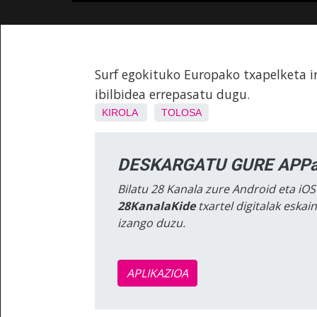
Surf egokituko Europako txapelketa ir
ibilbidea errepasatu dugu.
KIROLA
TOLOSA
DESKARGATU GURE APPa
Bilatu 28 Kanala zure Android eta iOS
28KanalaKide
txartel digitalak eska
izango duzu.
APLIKAZIOA