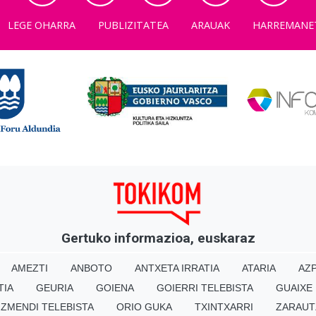
LEGE OHARRA
PUBLIZITATEA
ARAUAK
HARREMANE
Gertuko informazioa, euskaraz
AMEZTI
ANBOTO
ANTXETA IRRATIA
ATARIA
AZP
TIA
GEURIA
GOIENA
GOIERRI TELEBISTA
GUAIXE
IZMENDI TELEBISTA
ORIO GUKA
TXINTXARRI
ZARAUT