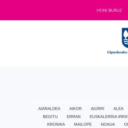
HONI BURUZ
AIARALDEA
AIKOR
AIURRI
ALEA
BEGITU
ERRAN
EUSKALERRIA IRRA
KRONIKA
MAILOPE
NOAUA
O