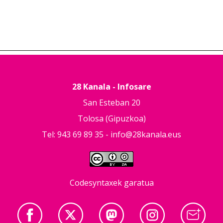
28 Kanala - Infosare
San Esteban 20
Tolosa (Gipuzkoa)
Tel: 943 69 89 35 -
info@28kanala.eus
Codesyntaxek garatua