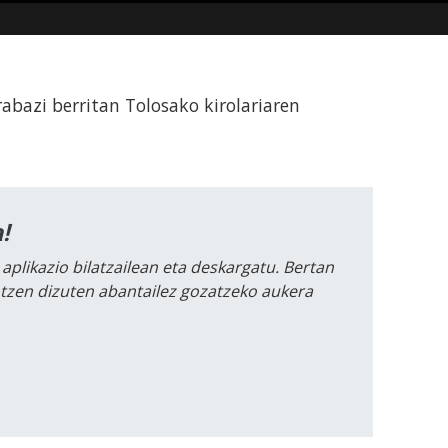
abazi berritan Tolosako kirolariaren
!
 aplikazio bilatzailean eta deskargatu. Bertan
intzen dizuten abantailez gozatzeko aukera