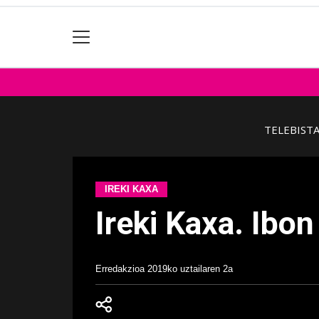
TELEBIST
IREKI KAXA
Ireki Kaxa. Ibo
Erredakzioa
2019ko uztailaren 2a