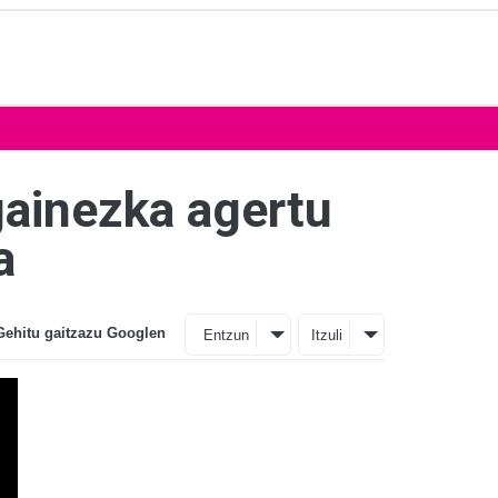
gainezka agertu
a
Gehitu gaitzazu Googlen
Entzun
Itzuli