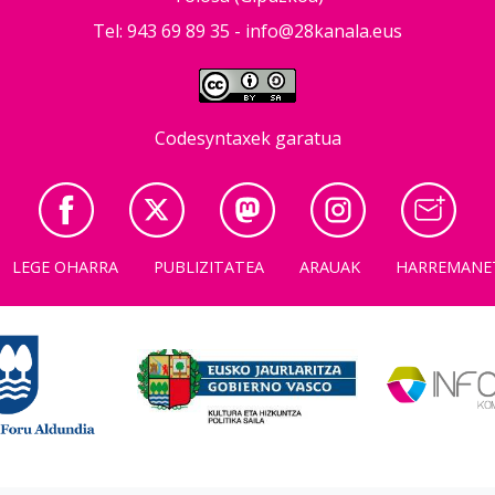
Tel: 943 69 89 35 -
info@28kanala.eus
Codesyntaxek garatua
LEGE OHARRA
PUBLIZITATEA
ARAUAK
HARREMANE