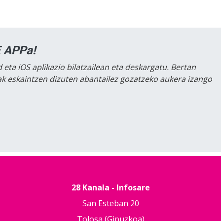
 APPa!
 eta iOS aplikazio bilatzailean eta deskargatu. Bertan
lak eskaintzen dizuten abantailez gozatzeko aukera izango
28 Kanala - Infosare
San Esteban 20
Tolosa (Gipuzkoa)