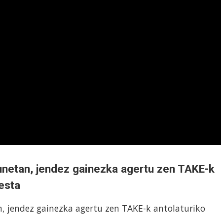
unetan, jendez gainezka agertu zen TAKE-k
esta
n, jendez gainezka agertu zen TAKE-k antolaturiko