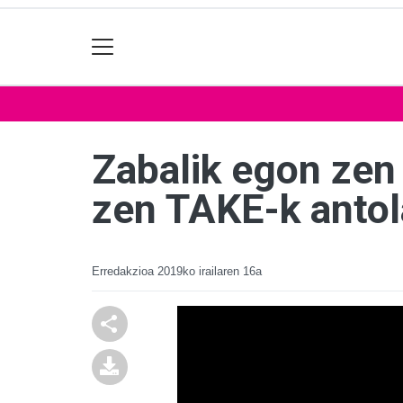
Zabalik egon zen
zen TAKE-k antol
Erredakzioa
2019ko irailaren 16a