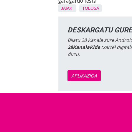
garagardo festa
JAIAK
TOLOSA
DESKARGATU GURE
Bilatu 28 Kanala zure Android
28KanalaKide
txartel digita
duzu.
APLIKAZIOA