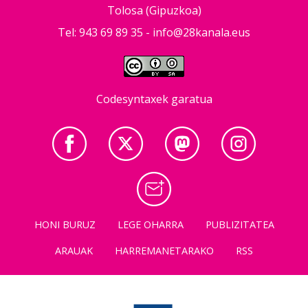
Tolosa (Gipuzkoa)
Tel: 943 69 89 35 -
info@28kanala.eus
Codesyntaxek garatua
HONI BURUZ
LEGE OHARRA
PUBLIZITATEA
ARAUAK
HARREMANETARAKO
RSS