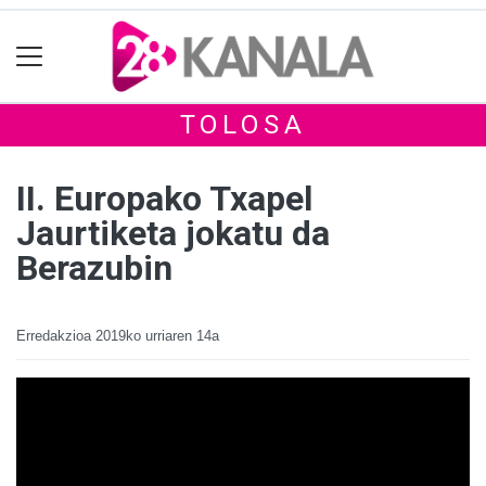
TOLOSA
II. Europako Txapel
Jaurtiketa jokatu da
Berazubin
Erredakzioa
2019ko urriaren 14a