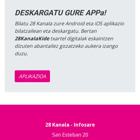
DESKARGATU GURE APPa!
Bilatu 28 Kanala zure Android eta iOS aplikazio
bilatzailean eta deskargatu. Bertan
28KanalaKide
txartel digitalak eskaintzen
dizuten abantailez gozatzeko aukera izango
duzu.
APLIKAZIOA
28 Kanala - Infosare
San Esteban 20