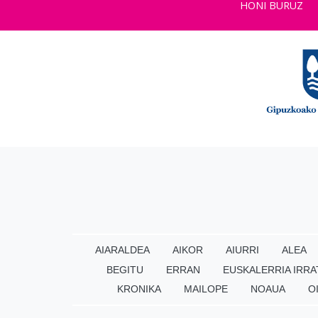
HONI BURUZ
AIARALDEA
AIKOR
AIURRI
ALEA
BEGITU
ERRAN
EUSKALERRIA IRRA
KRONIKA
MAILOPE
NOAUA
O