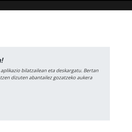
!
 aplikazio bilatzailean eta deskargatu. Bertan
intzen dizuten abantailez gozatzeko aukera