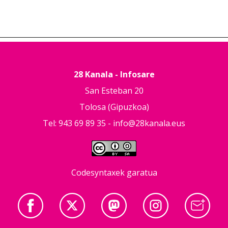
28 Kanala - Infosare
San Esteban 20
Tolosa (Gipuzkoa)
Tel: 943 69 89 35 -
info@28kanala.eus
Codesyntaxek garatua