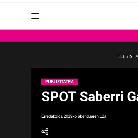
TELEBIST
PUBLIZITATEA
SPOT Saberri 
Erredakzioa
2019ko abenduaren 12a