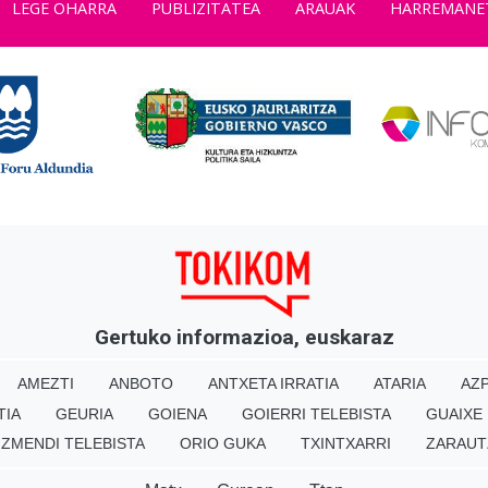
LEGE OHARRA
PUBLIZITATEA
ARAUAK
HARREMANE
Gertuko informazioa, euskaraz
AMEZTI
ANBOTO
ANTXETA IRRATIA
ATARIA
AZP
TIA
GEURIA
GOIENA
GOIERRI TELEBISTA
GUAIXE
IZMENDI TELEBISTA
ORIO GUKA
TXINTXARRI
ZARAUT