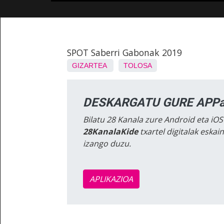
SPOT Saberri Gabonak 2019
GIZARTEA
TOLOSA
DESKARGATU GURE APPa
Bilatu 28 Kanala zure Android eta iOS
28KanalaKide
txartel digitalak eska
izango duzu.
APLIKAZIOA