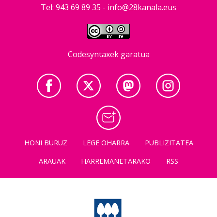
Tel: 943 69 89 35 -
info@28kanala.eus
Codesyntaxek garatua
HONI BURUZ
LEGE OHARRA
PUBLIZITATEA
ARAUAK
HARREMANETARAKO
RSS