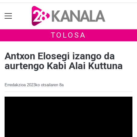
TOLOSA
Antxon Elosegi izango da
aurtengo Kabi Alai Kuttuna
Erredakzioa
2023ko otsailaren 8a