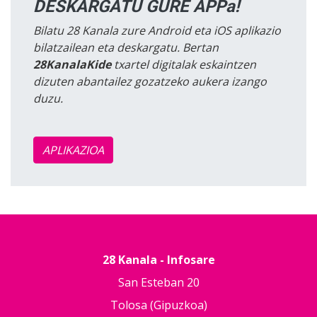
DESKARGATU GURE APPa!
Bilatu 28 Kanala zure Android eta iOS aplikazio
bilatzailean eta deskargatu. Bertan
28KanalaKide
txartel digitalak eskaintzen
dizuten abantailez gozatzeko aukera izango
duzu.
APLIKAZIOA
28 Kanala - Infosare
San Esteban 20
Tolosa (Gipuzkoa)