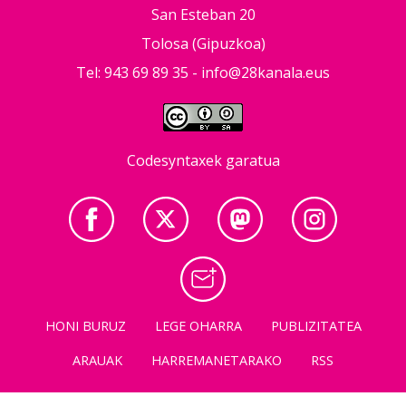
San Esteban 20
Tolosa (Gipuzkoa)
Tel: 943 69 89 35 -
info@28kanala.eus
Codesyntaxek garatua
HONI BURUZ
LEGE OHARRA
PUBLIZITATEA
ARAUAK
HARREMANETARAKO
RSS