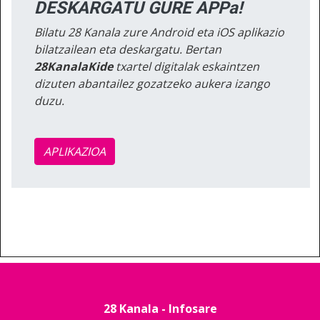
DESKARGATU GURE APPa!
Bilatu 28 Kanala zure Android eta iOS aplikazio
bilatzailean eta deskargatu. Bertan
28KanalaKide
txartel digitalak eskaintzen
dizuten abantailez gozatzeko aukera izango
duzu.
APLIKAZIOA
28 Kanala - Infosare