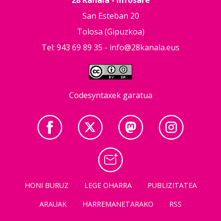
San Esteban 20
Tolosa (Gipuzkoa)
Tel: 943 69 89 35 -
info@28kanala.eus
Codesyntaxek garatua
HONI BURUZ
LEGE OHARRA
PUBLIZITATEA
ARAUAK
HARREMANETARAKO
RSS