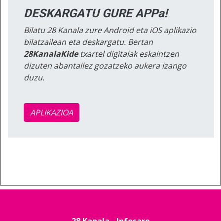
DESKARGATU GURE APPa!
Bilatu 28 Kanala zure Android eta iOS aplikazio
bilatzailean eta deskargatu. Bertan
28KanalaKide
txartel digitalak eskaintzen
dizuten abantailez gozatzeko aukera izango
duzu.
APLIKAZIOA
28 Kanala - Infosare