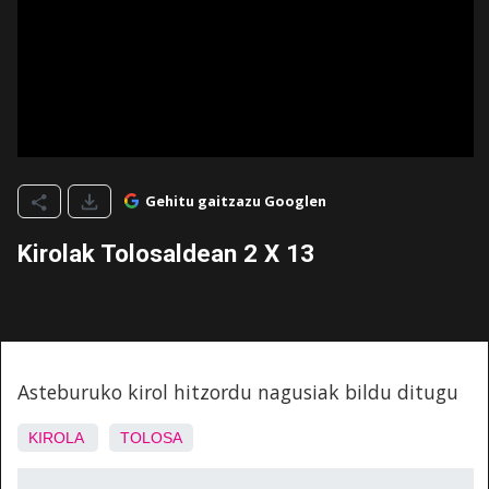
Gehitu gaitzazu Googlen
Kirolak Tolosaldean 2 X 13
Asteburuko kirol hitzordu nagusiak bildu ditugu
KIROLA
TOLOSA