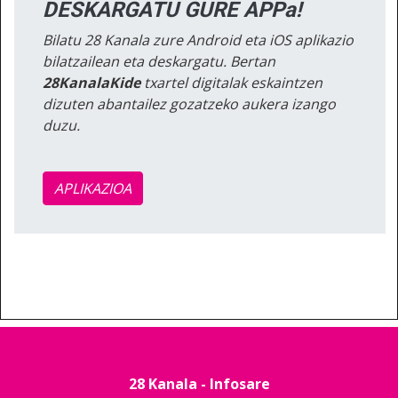
DESKARGATU GURE APPa!
Bilatu 28 Kanala zure Android eta iOS aplikazio
bilatzailean eta deskargatu. Bertan
28KanalaKide
txartel digitalak eskaintzen
dizuten abantailez gozatzeko aukera izango
duzu.
APLIKAZIOA
28 Kanala - Infosare