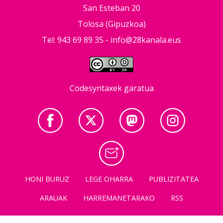
San Esteban 20
Tolosa (Gipuzkoa)
Tel: 943 69 89 35 -
info@28kanala.eus
Codesyntaxek garatua
HONI BURUZ
LEGE OHARRA
PUBLIZITATEA
ARAUAK
HARREMANETARAKO
RSS