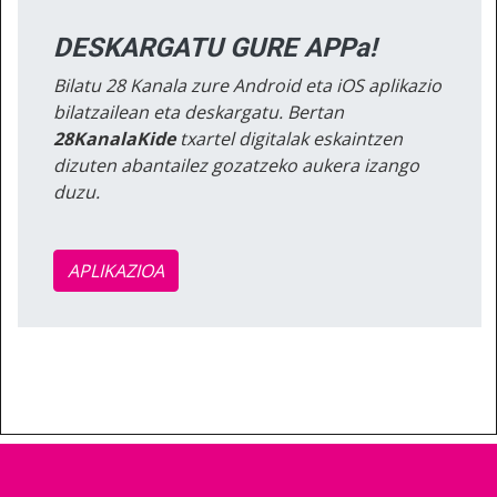
DESKARGATU GURE APPa!
Bilatu 28 Kanala zure Android eta iOS aplikazio
bilatzailean eta deskargatu. Bertan
28KanalaKide
txartel digitalak eskaintzen
dizuten abantailez gozatzeko aukera izango
duzu.
APLIKAZIOA