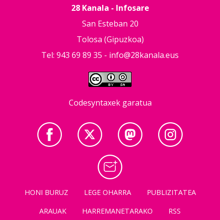
28 Kanala - Infosare
San Esteban 20
Tolosa (Gipuzkoa)
Tel: 943 69 89 35 -
info@28kanala.eus
Codesyntaxek garatua
HONI BURUZ
LEGE OHARRA
PUBLIZITATEA
ARAUAK
HARREMANETARAKO
RSS