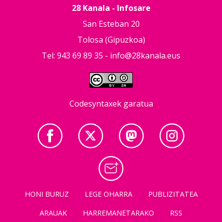
28 Kanala - Infosare
San Esteban 20
Tolosa (Gipuzkoa)
Tel: 943 69 89 35 -
info@28kanala.eus
Codesyntaxek garatua
HONI BURUZ
LEGE OHARRA
PUBLIZITATEA
ARAUAK
HARREMANETARAKO
RSS