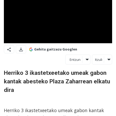
Gehitu gaitzazu Googlen
Entzun
Itzuli
Herriko 3 ikastetxeetako umeak gabon
kantak abesteko Plaza Zaharrean elkatu
dira
Herriko 3 ikastetxeetako umeak gabon kantak