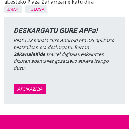
abesteko Plaza Zaharrean elkatu dira
JAIAK
TOLOSA
DESKARGATU GURE APPa!
Bilatu 28 Kanala zure Android eta iOS aplikazio
bilatzailean eta deskargatu. Bertan
28KanalaKide
txartel digitalak eskaintzen
dizuten abantailez gozatzeko aukera izango
duzu.
APLIKAZIOA