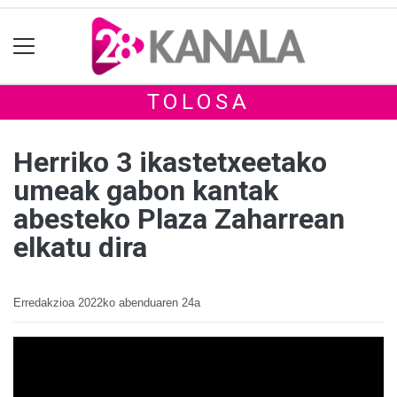
TOLOSA
Herriko 3 ikastetxeetako
umeak gabon kantak
abesteko Plaza Zaharrean
elkatu dira
Erredakzioa
2022ko abenduaren 24a