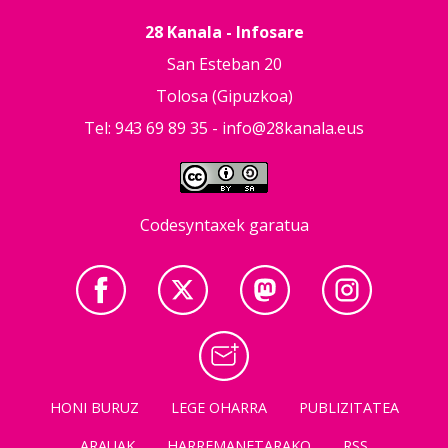
28 Kanala - Infosare
San Esteban 20
Tolosa (Gipuzkoa)
Tel: 943 69 89 35 -
info@28kanala.eus
Codesyntaxek garatua
HONI BURUZ
LEGE OHARRA
PUBLIZITATEA
ARAUAK
HARREMANETARAKO
RSS