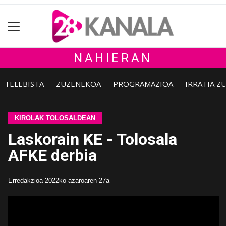
NAHIERAN
TELEBISTA
ZUZENEKOA
PROGRAMAZIOA
IRRATIA Z
KIROLAK TOLOSALDEAN
Laskorain KE - Tolosala
AFKE derbia
Erredakzioa
2022ko azaroaren 27a