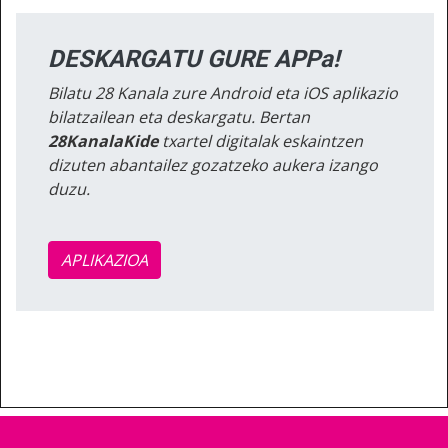
DESKARGATU GURE APPa!
Bilatu 28 Kanala zure Android eta iOS aplikazio
bilatzailean eta deskargatu. Bertan
28KanalaKide
txartel digitalak eskaintzen
dizuten abantailez gozatzeko aukera izango
duzu.
APLIKAZIOA