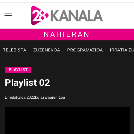
NAHIERAN
TELEBISTA
ZUZENEKOA
PROGRAMAZIOA
IRRATIA Z
PLAYLIST
Playlist 02
Erredakzioa
2022ko azaroaren 16a