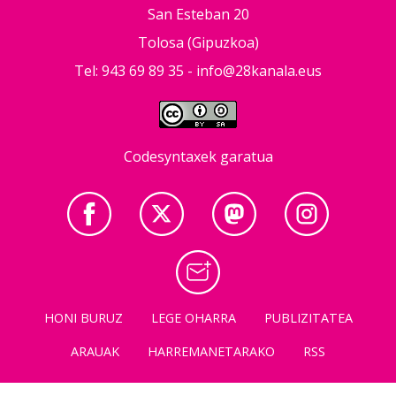
San Esteban 20
Tolosa (Gipuzkoa)
Tel: 943 69 89 35 -
info@28kanala.eus
Codesyntaxek garatua
HONI BURUZ
LEGE OHARRA
PUBLIZITATEA
ARAUAK
HARREMANETARAKO
RSS