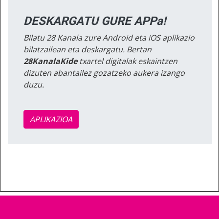
DESKARGATU GURE APPa!
Bilatu 28 Kanala zure Android eta iOS aplikazio
bilatzailean eta deskargatu. Bertan
28KanalaKide
txartel digitalak eskaintzen
dizuten abantailez gozatzeko aukera izango
duzu.
APLIKAZIOA