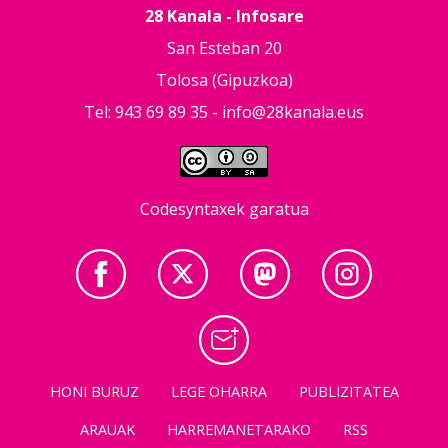
28 Kanala - Infosare
San Esteban 20
Tolosa (Gipuzkoa)
Tel: 943 69 89 35 -
info@28kanala.eus
Codesyntaxek garatua
HONI BURUZ
LEGE OHARRA
PUBLIZITATEA
ARAUAK
HARREMANETARAKO
RSS