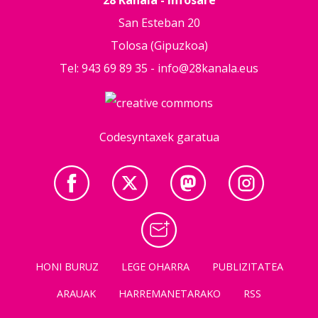
San Esteban 20
Tolosa (Gipuzkoa)
Tel: 943 69 89 35 -
info@28kanala.eus
Codesyntaxek garatua
HONI BURUZ
LEGE OHARRA
PUBLIZITATEA
ARAUAK
HARREMANETARAKO
RSS