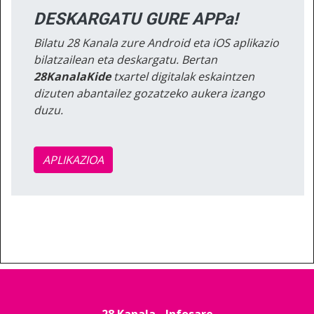
DESKARGATU GURE APPa!
Bilatu 28 Kanala zure Android eta iOS aplikazio
bilatzailean eta deskargatu. Bertan
28KanalaKide
txartel digitalak eskaintzen
dizuten abantailez gozatzeko aukera izango
duzu.
APLIKAZIOA
28 Kanala - Infosare