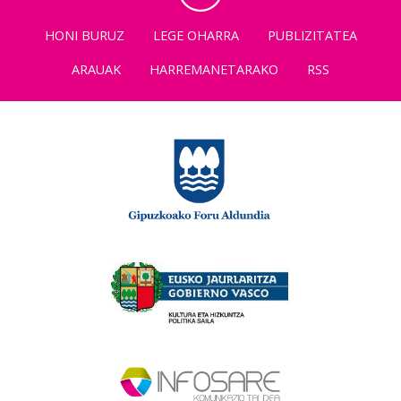
HONI BURUZ
LEGE OHARRA
PUBLIZITATEA
ARAUAK
HARREMANETARAKO
RSS