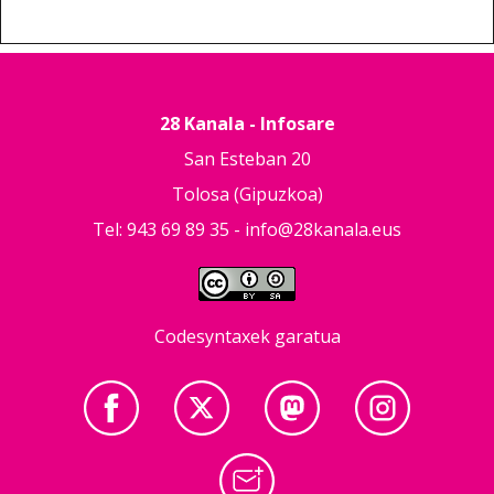
28 Kanala - Infosare
San Esteban 20
Tolosa (Gipuzkoa)
Tel: 943 69 89 35 -
info@28kanala.eus
Codesyntaxek garatua