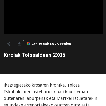
Gehitu gaitzazu Googlen
Kirolak Tolosaldean 2X05
Ikaztegietako krosaren kronika, Tolosa
Eskubaloiaren asteburuko partiduek eman
dutenaren laburpenak eta Martxel Iztuetarekin
egundako erreportajeako osatzen dute aste