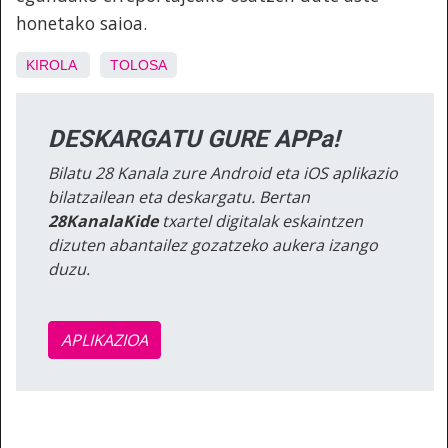
honetako saioa.
KIROLA
TOLOSA
DESKARGATU GURE APPa!
Bilatu 28 Kanala zure Android eta iOS aplikazio
bilatzailean eta deskargatu. Bertan
28KanalaKide
txartel digitalak eskaintzen
dizuten abantailez gozatzeko aukera izango
duzu.
APLIKAZIOA