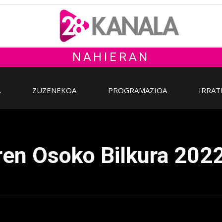
NAHIERAN
A
ZUZENEKOA
PROGRAMAZIOA
IRRAT
ren Osoko Bilkura 202