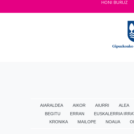
HONI BURUZ
AIARALDEA
AIKOR
AIURRI
ALEA
BEGITU
ERRAN
EUSKALERRIA IRRA
KRONIKA
MAILOPE
NOAUA
O