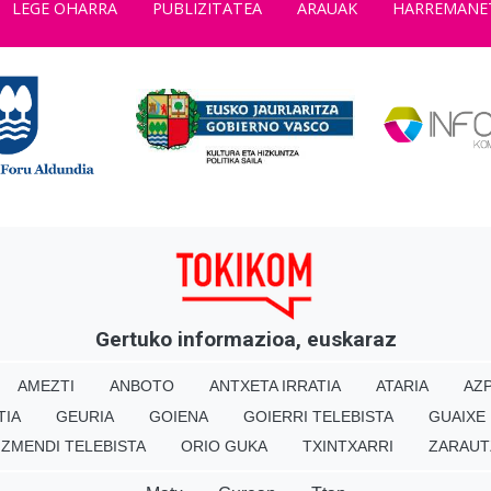
LEGE OHARRA
PUBLIZITATEA
ARAUAK
HARREMANE
Gertuko informazioa, euskaraz
AMEZTI
ANBOTO
ANTXETA IRRATIA
ATARIA
AZP
TIA
GEURIA
GOIENA
GOIERRI TELEBISTA
GUAIXE
IZMENDI TELEBISTA
ORIO GUKA
TXINTXARRI
ZARAUT