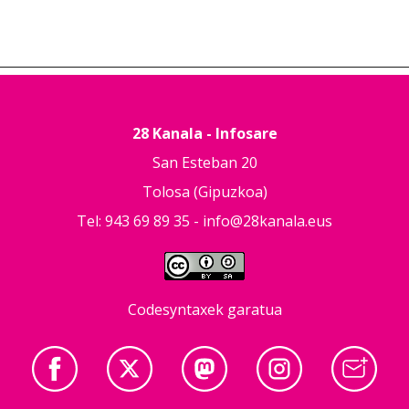
28 Kanala - Infosare
San Esteban 20
Tolosa (Gipuzkoa)
Tel: 943 69 89 35 -
info@28kanala.eus
Codesyntaxek garatua