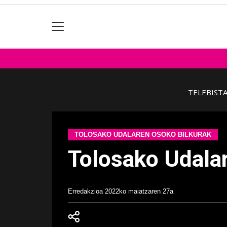
TELEBIST
TOLOSAKO UDALAREN OSOKO BILKURAK
Tolosako Udala
Erredakzioa
2022ko maiatzaren 27a