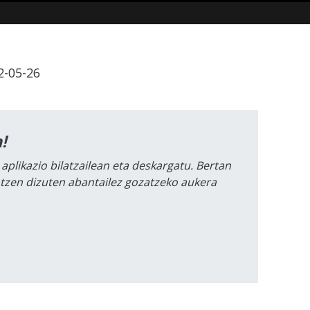
2-05-26
!
 aplikazio bilatzailean eta deskargatu. Bertan
intzen dizuten abantailez gozatzeko aukera