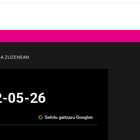
IA ZUZENEAN
2-05-26
Gehitu gaitzazu Googlen