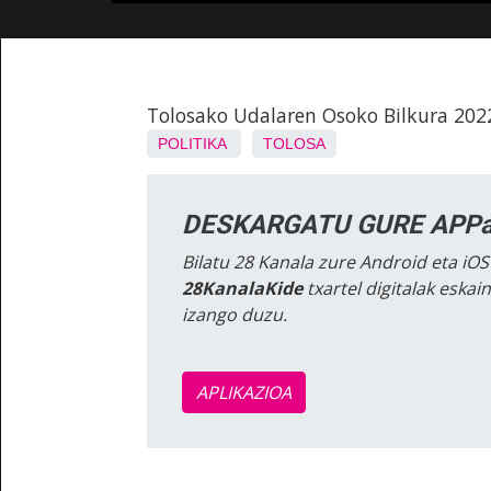
Tolosako Udalaren Osoko Bilkura 202
POLITIKA
TOLOSA
DESKARGATU GURE APPa
Bilatu 28 Kanala zure Android eta iOS
28KanalaKide
txartel digitalak eska
izango duzu.
APLIKAZIOA