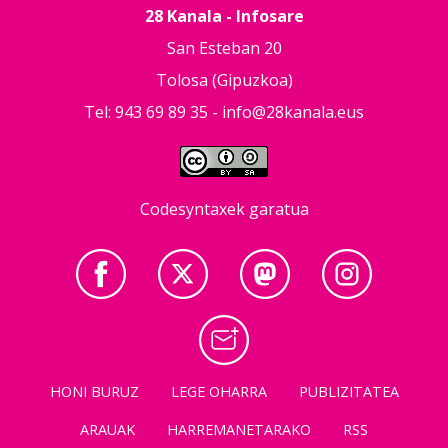
28 Kanala - Infosare
San Esteban 20
Tolosa (Gipuzkoa)
Tel: 943 69 89 35 -
info@28kanala.eus
Codesyntaxek garatua
HONI BURUZ
LEGE OHARRA
PUBLIZITATEA
ARAUAK
HARREMANETARAKO
RSS