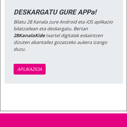
DESKARGATU GURE APPa!
Bilatu 28 Kanala zure Android eta iOS aplikazio
bilatzailean eta deskargatu. Bertan
28KanalaKide
txartel digitalak eskaintzen
dizuten abantailez gozatzeko aukera izango
duzu.
APLIKAZIOA