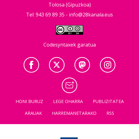
Tolosa (Gipuzkoa)
Tel: 943 69 89 35 -
info@28kanala.eus
Codesyntaxek garatua
HONI BURUZ
LEGE OHARRA
PUBLIZITATEA
ARAUAK
HARREMANETARAKO
RSS