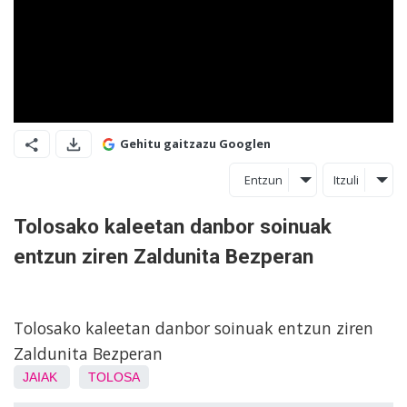
Gehitu gaitzazu Googlen
Entzun
Itzuli
Tolosako kaleetan danbor soinuak
entzun ziren Zaldunita Bezperan
Tolosako kaleetan danbor soinuak entzun ziren
Zaldunita Bezperan
JAIAK
TOLOSA