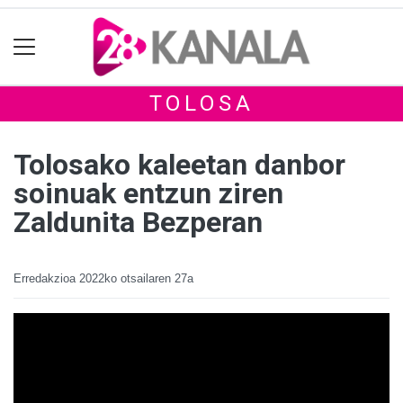
TOLOSA
Tolosako kaleetan danbor
soinuak entzun ziren
Zaldunita Bezperan
Erredakzioa
2022ko otsailaren 27a