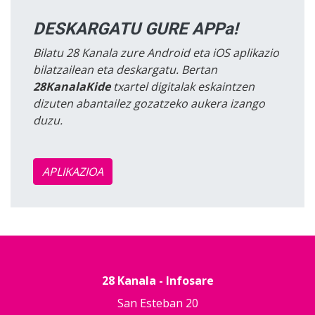
DESKARGATU GURE APPa!
Bilatu 28 Kanala zure Android eta iOS aplikazio
bilatzailean eta deskargatu. Bertan
28KanalaKide
txartel digitalak eskaintzen
dizuten abantailez gozatzeko aukera izango
duzu.
APLIKAZIOA
28 Kanala - Infosare
San Esteban 20