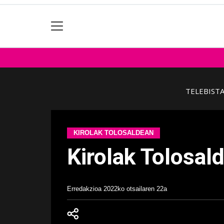
TELEBIST
KIROLAK TOLOSALDEAN
Kirolak Tolosal
Erredakzioa
2022ko otsailaren 22a