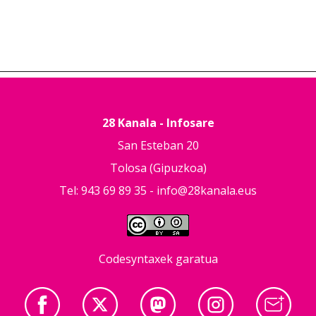
28 Kanala - Infosare
San Esteban 20
Tolosa (Gipuzkoa)
Tel: 943 69 89 35 -
info@28kanala.eus
Codesyntaxek garatua