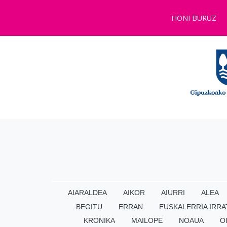
HONI BURUZ
AIARALDEA
AIKOR
AIURRI
ALEA
BEGITU
ERRAN
EUSKALERRIA IRRA
KRONIKA
MAILOPE
NOAUA
O