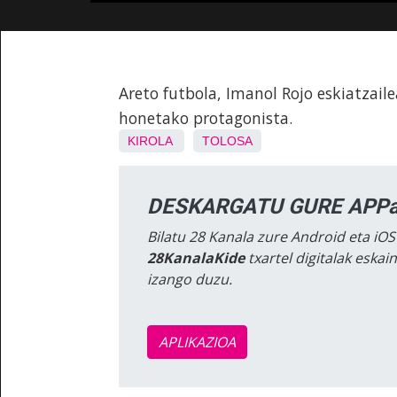
Areto futbola, Imanol Rojo eskiatzaile
honetako protagonista.
KIROLA
TOLOSA
DESKARGATU GURE APPa
Bilatu 28 Kanala zure Android eta iOS
28KanalaKide
txartel digitalak eska
izango duzu.
APLIKAZIOA