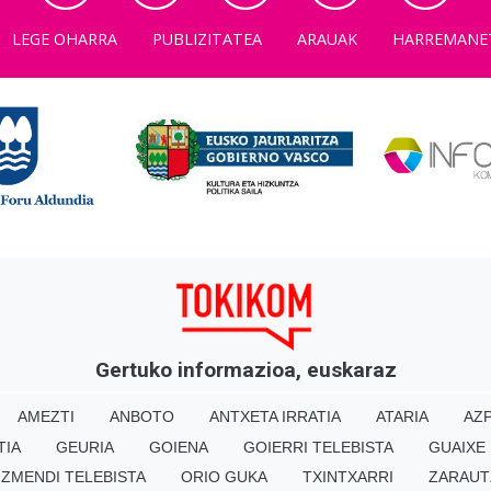
LEGE OHARRA
PUBLIZITATEA
ARAUAK
HARREMANE
Gertuko informazioa, euskaraz
AMEZTI
ANBOTO
ANTXETA IRRATIA
ATARIA
AZP
TIA
GEURIA
GOIENA
GOIERRI TELEBISTA
GUAIXE
IZMENDI TELEBISTA
ORIO GUKA
TXINTXARRI
ZARAUT