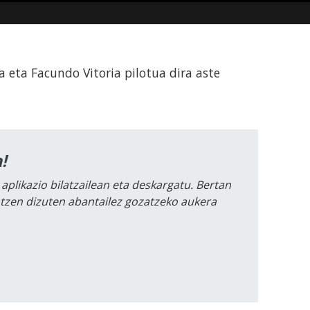
a eta Facundo Vitoria pilotua dira aste
!
 aplikazio bilatzailean eta deskargatu. Bertan
intzen dizuten abantailez gozatzeko aukera