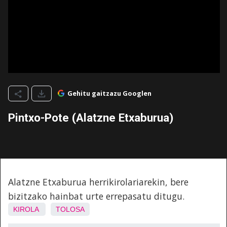
Gehitu gaitzazu Googlen
Pintxo-Pote (Alatzne Etxaburua)
Alatzne Etxaburua herrikirolariarekin, bere
bizitzako hainbat urte errepasatu ditugu.
KIROLA
TOLOSA