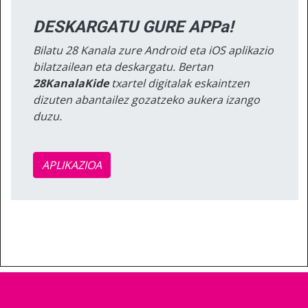
DESKARGATU GURE APPa!
Bilatu 28 Kanala zure Android eta iOS aplikazio
bilatzailean eta deskargatu. Bertan
28KanalaKide
txartel digitalak eskaintzen
dizuten abantailez gozatzeko aukera izango
duzu.
APLIKAZIOA