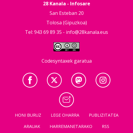
28 Kanala - Infosare
San Esteban 20
Tolosa (Gipuzkoa)
Tel: 943 69 89 35 -
info@28kanala.eus
Codesyntaxek garatua
HONI BURUZ
LEGE OHARRA
PUBLIZITATEA
ARAUAK
HARREMANETARAKO
RSS