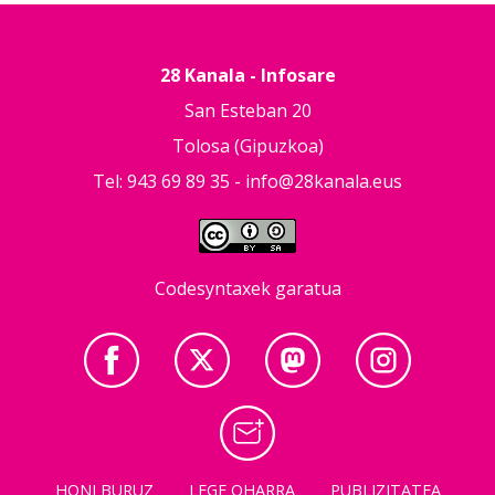
28 Kanala - Infosare
San Esteban 20
Tolosa (Gipuzkoa)
Tel: 943 69 89 35 -
info@28kanala.eus
Codesyntaxek garatua
HONI BURUZ
LEGE OHARRA
PUBLIZITATEA