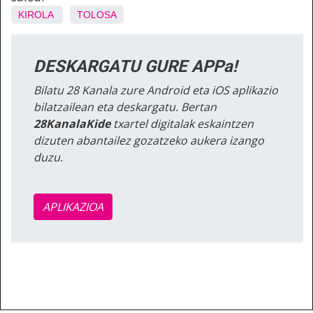
KIROLA
TOLOSA
DESKARGATU GURE APPa!
Bilatu 28 Kanala zure Android eta iOS aplikazio
bilatzailean eta deskargatu. Bertan
28KanalaKide
txartel digitalak eskaintzen
dizuten abantailez gozatzeko aukera izango
duzu.
APLIKAZIOA