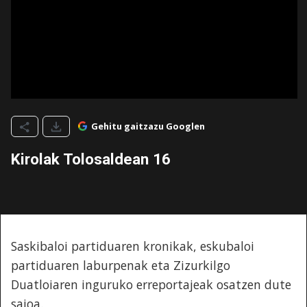
Gehitu gaitzazu Googlen
Kirolak Tolosaldean 16
Saskibaloi partiduaren kronikak, eskubaloi
partiduaren laburpenak eta Zizurkilgo
Duatloiaren inguruko erreportajeak osatzen dute
saioa.