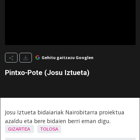
Gehitu gaitzazu Googlen
Pintxo-Pote (Josu Iztueta)
Josu Iztueta bidaiariak Nairobitarra proiektua
azaldu eta bere bidaien berri eman digu.
GIZARTEA
TOLOSA