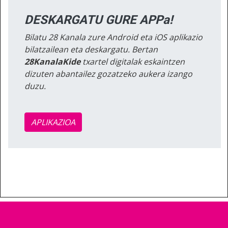
DESKARGATU GURE APPa!
Bilatu 28 Kanala zure Android eta iOS aplikazio
bilatzailean eta deskargatu. Bertan
28KanalaKide
txartel digitalak eskaintzen
dizuten abantailez gozatzeko aukera izango
duzu.
APLIKAZIOA