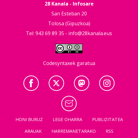
28 Kanala - Infosare
San Esteban 20
Tolosa (Gipuzkoa)
Tel: 943 69 89 35 -
info@28kanala.eus
Codesyntaxek garatua
HONI BURUZ
LEGE OHARRA
PUBLIZITATEA
ARAUAK
HARREMANETARAKO
RSS