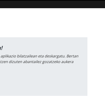
!
 aplikazio bilatzailean eta deskargatu. Bertan
intzen dizuten abantailez gozatzeko aukera