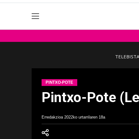
TELEBIST
PINTXO-POTE
Pintxo-Pote (Lei
Erredakzioa
2022ko urtarrilaren 18a