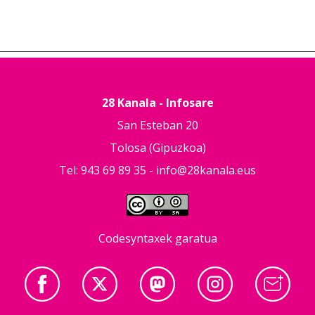
28 Kanala - Infosare
San Esteban 20
Tolosa (Gipuzkoa)
Tel: 943 69 89 35 -
info@28kanala.eus
Codesyntaxek garatua