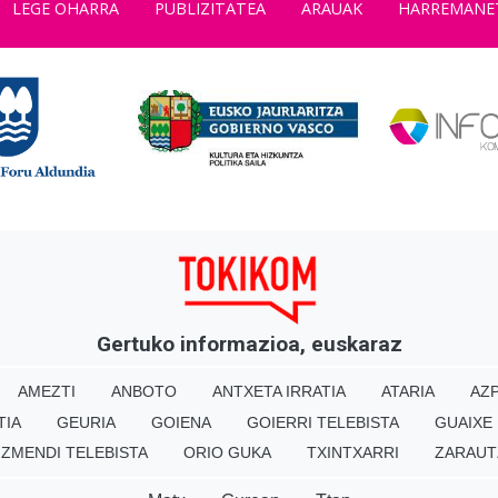
LEGE OHARRA
PUBLIZITATEA
ARAUAK
HARREMANE
Gertuko informazioa, euskaraz
AMEZTI
ANBOTO
ANTXETA IRRATIA
ATARIA
AZP
TIA
GEURIA
GOIENA
GOIERRI TELEBISTA
GUAIXE
IZMENDI TELEBISTA
ORIO GUKA
TXINTXARRI
ZARAUT