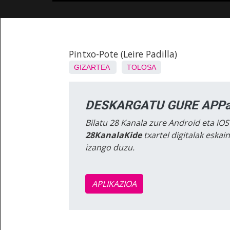
Pintxo-Pote (Leire Padilla)
GIZARTEA
TOLOSA
DESKARGATU GURE APPa
Bilatu 28 Kanala zure Android eta iOS
28KanalaKide
txartel digitalak eska
izango duzu.
APLIKAZIOA