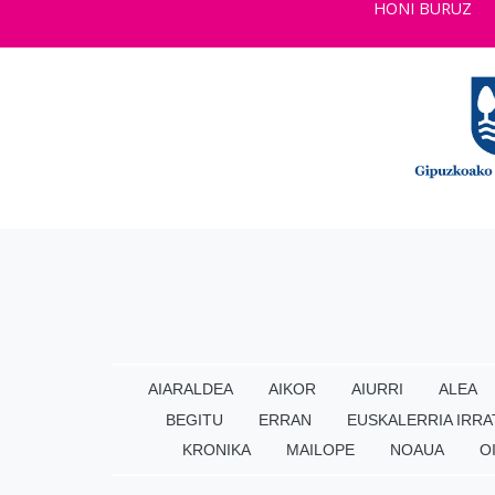
HONI BURUZ
AIARALDEA
AIKOR
AIURRI
ALEA
BEGITU
ERRAN
EUSKALERRIA IRRA
KRONIKA
MAILOPE
NOAUA
O