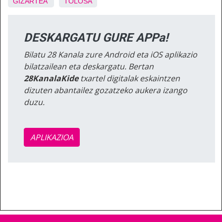
GIZARTEA
TOLOSA
DESKARGATU GURE APPa!
Bilatu 28 Kanala zure Android eta iOS aplikazio
bilatzailean eta deskargatu. Bertan
28KanalaKide
txartel digitalak eskaintzen
dizuten abantailez gozatzeko aukera izango
duzu.
APLIKAZIOA