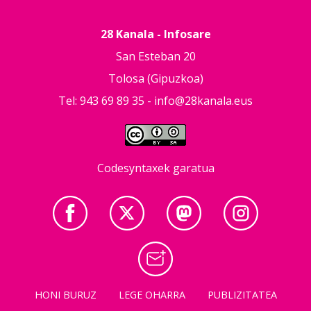
28 Kanala - Infosare
San Esteban 20
Tolosa (Gipuzkoa)
Tel: 943 69 89 35 -
info@28kanala.eus
Codesyntaxek garatua
HONI BURUZ
LEGE OHARRA
PUBLIZITATEA