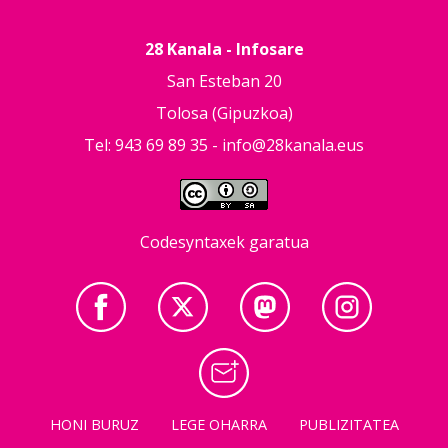
28 Kanala - Infosare
San Esteban 20
Tolosa (Gipuzkoa)
Tel: 943 69 89 35 -
info@28kanala.eus
Codesyntaxek garatua
HONI BURUZ
LEGE OHARRA
PUBLIZITATEA