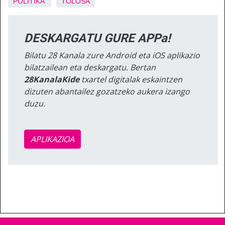
POLITIKA
TOLOSA
DESKARGATU GURE APPa!
Bilatu 28 Kanala zure Android eta iOS aplikazio
bilatzailean eta deskargatu. Bertan
28KanalaKide
txartel digitalak eskaintzen
dizuten abantailez gozatzeko aukera izango
duzu.
APLIKAZIOA