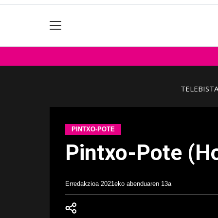
TELEBIST
PINTXO-POTE
Pintxo-Pote (Ho
Erredakzioa
2021eko abenduaren 13a