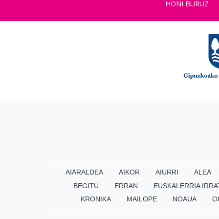
HONI BURUZ
AIARALDEA
AIKOR
AIURRI
ALEA
BEGITU
ERRAN
EUSKALERRIA IRRA
KRONIKA
MAILOPE
NOAUA
O