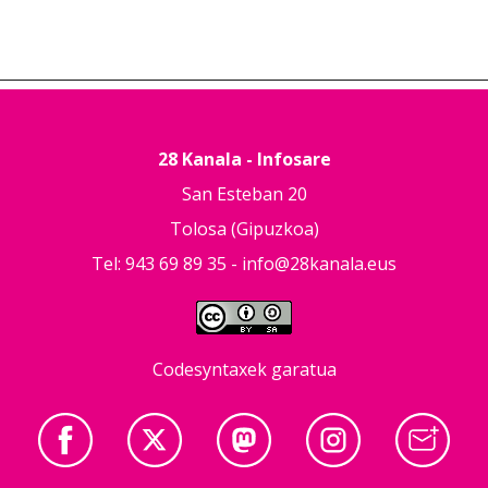
28 Kanala - Infosare
San Esteban 20
Tolosa (Gipuzkoa)
Tel: 943 69 89 35 -
info@28kanala.eus
Codesyntaxek garatua