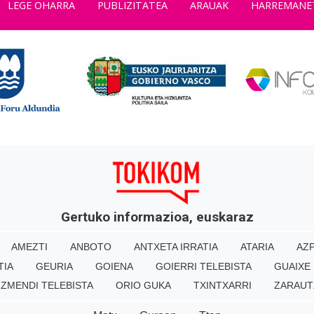
LEGE OHARRA
PUBLIZITATEA
ARAUAK
HARREMANE
Gertuko informazioa, euskaraz
AMEZTI
ANBOTO
ANTXETA IRRATIA
ATARIA
AZP
TIA
GEURIA
GOIENA
GOIERRI TELEBISTA
GUAIXE
IZMENDI TELEBISTA
ORIO GUKA
TXINTXARRI
ZARAUT