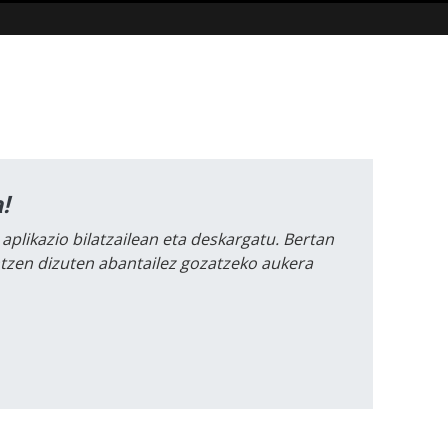
!
 aplikazio bilatzailean eta deskargatu. Bertan
intzen dizuten abantailez gozatzeko aukera