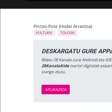
Pintxo-Pote (Hodei Arrastoa)
KULTURA
TOLOSA
DESKARGATU GURE APPa
Bilatu 28 Kanala zure Android eta iOS
28KanalaKide
txartel digitalak eska
izango duzu.
APLIKAZIOA