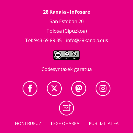
28 Kanala - Infosare
San Esteban 20
Tolosa (Gipuzkoa)
Tel: 943 69 89 35 -
info@28kanala.eus
Codesyntaxek garatua
HONI BURUZ
LEGE OHARRA
PUBLIZITATEA