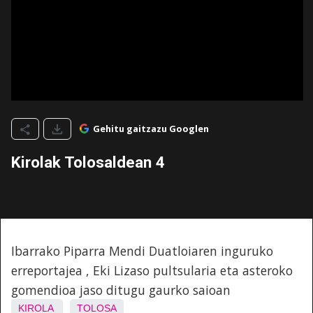
Gehitu gaitzazu Googlen
Kirolak Tolosaldean 4
Ibarrako Piparra Mendi Duatloiaren inguruko
erreportajea , Eki Lizaso pultsularia eta asteroko
gomendioa jaso ditugu gaurko saioan
KIROLA
TOLOSA