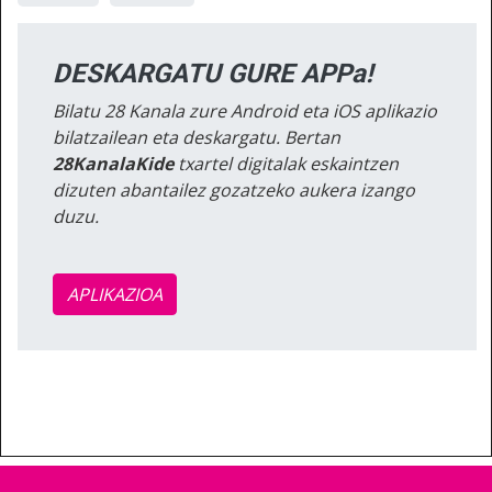
DESKARGATU GURE APPa!
Bilatu 28 Kanala zure Android eta iOS aplikazio
bilatzailean eta deskargatu. Bertan
28KanalaKide
txartel digitalak eskaintzen
dizuten abantailez gozatzeko aukera izango
duzu.
APLIKAZIOA