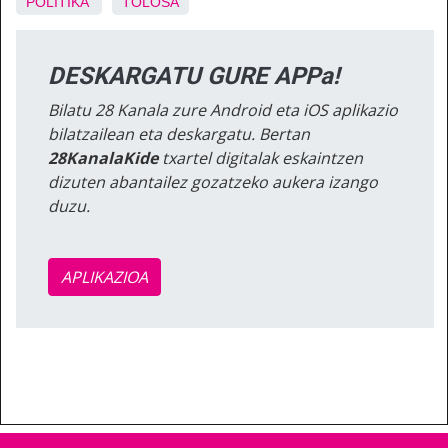
POLITIKA
TOLOSA
DESKARGATU GURE APPa!
Bilatu 28 Kanala zure Android eta iOS aplikazio
bilatzailean eta deskargatu. Bertan
28KanalaKide
txartel digitalak eskaintzen
dizuten abantailez gozatzeko aukera izango
duzu.
APLIKAZIOA