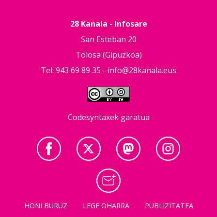
28 Kanala - Infosare
San Esteban 20
Tolosa (Gipuzkoa)
Tel: 943 69 89 35 -
info@28kanala.eus
Codesyntaxek garatua
HONI BURUZ
LEGE OHARRA
PUBLIZITATEA