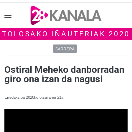
TOLOSAKO IÑAUTERIAK 2020
SARRERA
Ostiral Meheko danborradan
giro ona izan da nagusi
Erredakzioa
2020ko otsailaren 21a