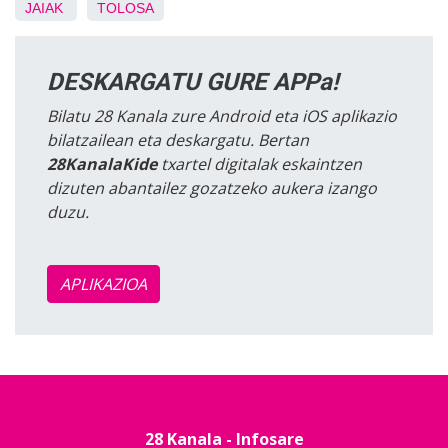
JAIAK
TOLOSA
DESKARGATU GURE APPa!
Bilatu 28 Kanala zure Android eta iOS aplikazio
bilatzailean eta deskargatu. Bertan
28KanalaKide
txartel digitalak eskaintzen
dizuten abantailez gozatzeko aukera izango
duzu.
APLIKAZIOA
28 Kanala - Infosare