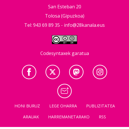
San Esteban 20
Tolosa (Gipuzkoa)
Tel: 943 69 89 35 -
info@28kanala.eus
Codesyntaxek garatua
HONI BURUZ
LEGE OHARRA
PUBLIZITATEA
ARAUAK
HARREMANETARAKO
RSS