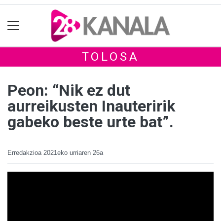
TOLOSA
Peon: “Nik ez dut
aurreikusten Inauteririk
gabeko beste urte bat”.
Erredakzioa
2021eko urriaren 26a