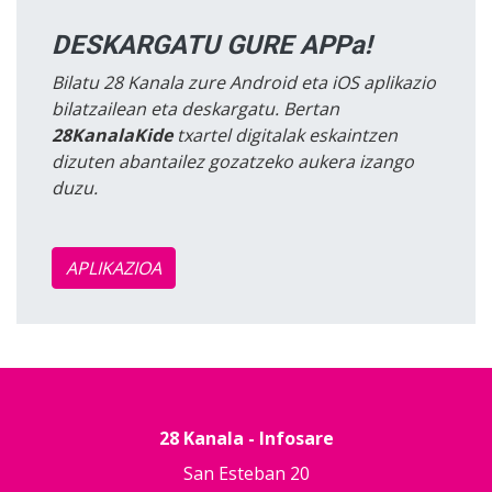
DESKARGATU GURE APPa!
Bilatu 28 Kanala zure Android eta iOS aplikazio
bilatzailean eta deskargatu. Bertan
28KanalaKide
txartel digitalak eskaintzen
dizuten abantailez gozatzeko aukera izango
duzu.
APLIKAZIOA
28 Kanala - Infosare
San Esteban 20