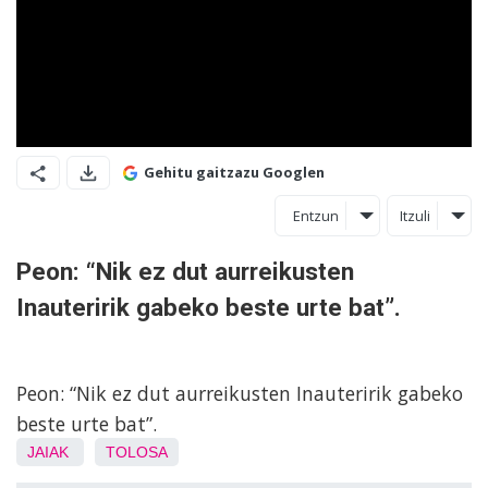
Gehitu gaitzazu Googlen
Entzun
Itzuli
Peon: “Nik ez dut aurreikusten
Inauteririk gabeko beste urte bat”.
Peon: “Nik ez dut aurreikusten Inauteririk gabeko
beste urte bat”.
JAIAK
TOLOSA