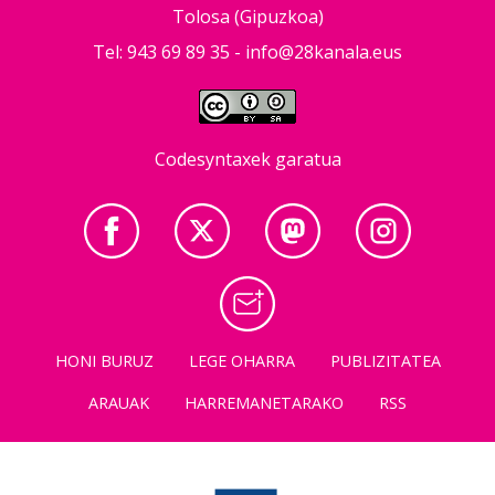
Tolosa (Gipuzkoa)
Tel: 943 69 89 35 -
info@28kanala.eus
Codesyntaxek garatua
HONI BURUZ
LEGE OHARRA
PUBLIZITATEA
ARAUAK
HARREMANETARAKO
RSS