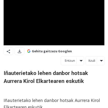
Gehitu gaitzazu Googlen
Entzun
Itzuli
Iñauterietako lehen danbor hotsak
Aurrera Kirol Elkartearen eskutik
Iñauterietako lehen danbor hotsak Aurrera Kirol
Elkartearen eskutik