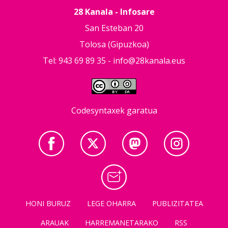
28 Kanala - Infosare
San Esteban 20
Tolosa (Gipuzkoa)
Tel: 943 69 89 35 -
info@28kanala.eus
Codesyntaxek garatua
HONI BURUZ
LEGE OHARRA
PUBLIZITATEA
ARAUAK
HARREMANETARAKO
RSS