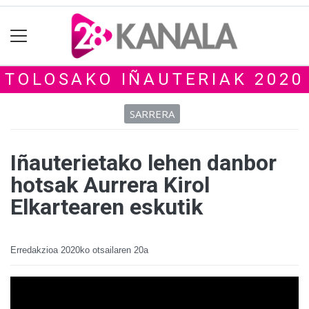
TOLOSAKO IÑAUTERIAK 2020
SARRERA
Iñauterietako lehen danbor
hotsak Aurrera Kirol
Elkartearen eskutik
Erredakzioa
2020ko otsailaren 20a