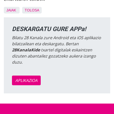
JAIAK
TOLOSA
DESKARGATU GURE APPa!
Bilatu 28 Kanala zure Android eta iOS aplikazio
bilatzailean eta deskargatu. Bertan
28KanalaKide
txartel digitalak eskaintzen
dizuten abantailez gozatzeko aukera izango
duzu.
APLIKAZIOA