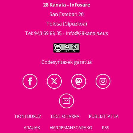
28 Kanala - Infosare
San Esteban 20
Tolosa (Gipuzkoa)
Tel: 943 69 89 35 -
info@28kanala.eus
Codesyntaxek garatua
HONI BURUZ
LEGE OHARRA
PUBLIZITATEA
ARAUAK
HARREMANETARAKO
RSS