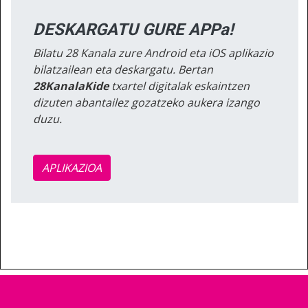
DESKARGATU GURE APPa!
Bilatu 28 Kanala zure Android eta iOS aplikazio
bilatzailean eta deskargatu. Bertan
28KanalaKide
txartel digitalak eskaintzen
dizuten abantailez gozatzeko aukera izango
duzu.
APLIKAZIOA