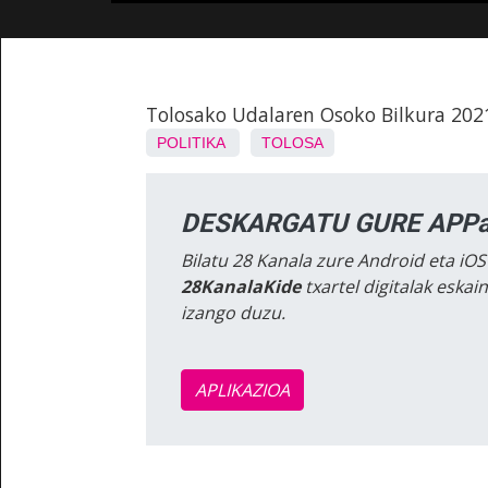
Tolosako Udalaren Osoko Bilkura 202
POLITIKA
TOLOSA
DESKARGATU GURE APPa
Bilatu 28 Kanala zure Android eta iOS
28KanalaKide
txartel digitalak eska
izango duzu.
APLIKAZIOA