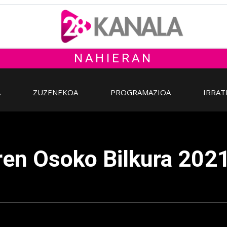
NAHIERAN
A
ZUZENEKOA
PROGRAMAZIOA
IRRAT
ren Osoko Bilkura 202