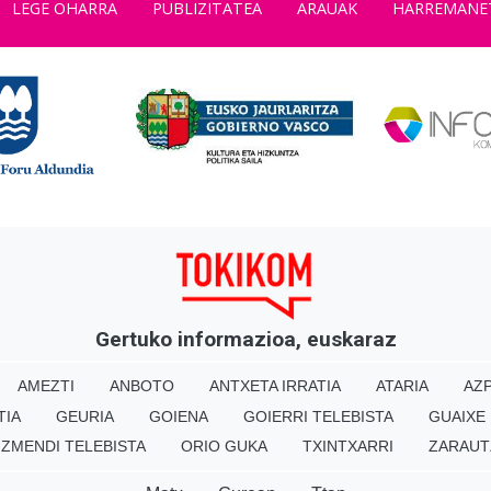
LEGE OHARRA
PUBLIZITATEA
ARAUAK
HARREMANE
Gertuko informazioa, euskaraz
AMEZTI
ANBOTO
ANTXETA IRRATIA
ATARIA
AZP
TIA
GEURIA
GOIENA
GOIERRI TELEBISTA
GUAIXE
IZMENDI TELEBISTA
ORIO GUKA
TXINTXARRI
ZARAUT