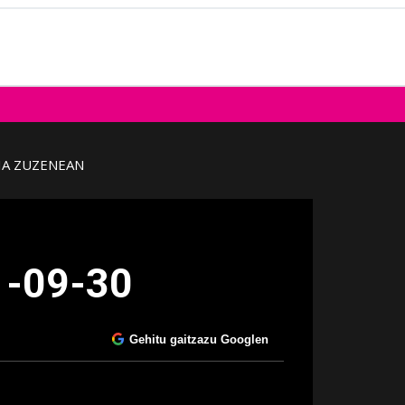
IA ZUZENEAN
1-09-30
Gehitu gaitzazu Googlen