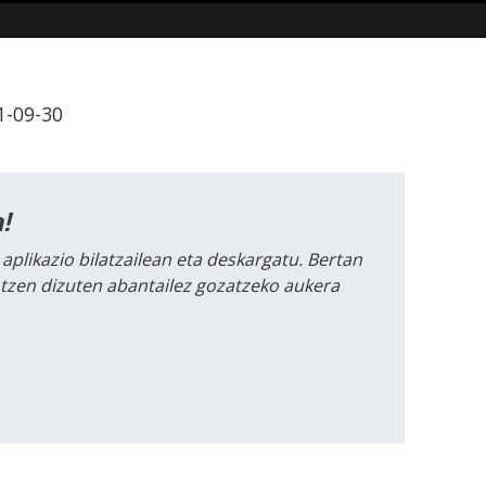
1-09-30
!
 aplikazio bilatzailean eta deskargatu. Bertan
intzen dizuten abantailez gozatzeko aukera