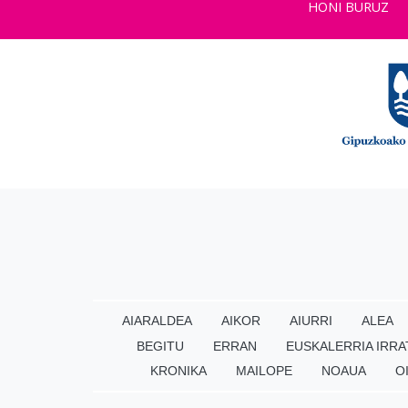
HONI BURUZ
AIARALDEA
AIKOR
AIURRI
ALEA
BEGITU
ERRAN
EUSKALERRIA IRRA
KRONIKA
MAILOPE
NOAUA
O