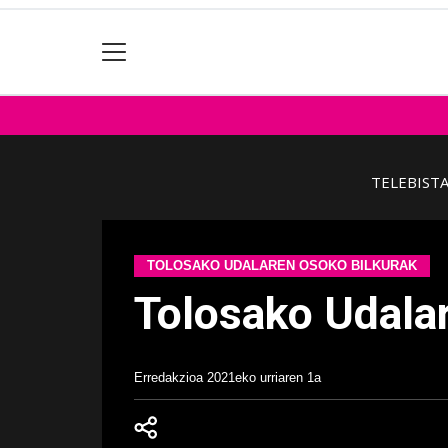
TELEBIST
TOLOSAKO UDALAREN OSOKO BILKURAK
Tolosako Udala
Erredakzioa
2021eko urriaren 1a