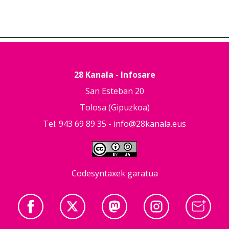
28 Kanala - Infosare
San Esteban 20
Tolosa (Gipuzkoa)
Tel: 943 69 89 35 -
info@28kanala.eus
Codesyntaxek garatua