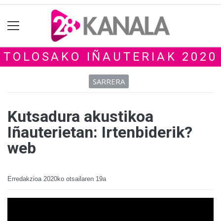
TOLOSAKO IÑAUTERIAK 2020
SARRERA
Kutsadura akustikoa
Iñauterietan: Irtenbiderik?
web
Erredakzioa
2020ko otsailaren 19a