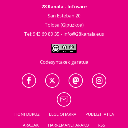
28 Kanala - Infosare
San Esteban 20
Tolosa (Gipuzkoa)
Tel: 943 69 89 35 -
info@28kanala.eus
Codesyntaxek garatua
HONI BURUZ
LEGE OHARRA
PUBLIZITATEA
ARAUAK
HARREMANETARAKO
RSS