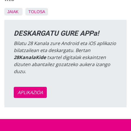
JAIAK
TOLOSA
DESKARGATU GURE APPa!
Bilatu 28 Kanala zure Android eta iOS aplikazio
bilatzailean eta deskargatu. Bertan
28KanalaKide
txartel digitalak eskaintzen
dizuten abantailez gozatzeko aukera izango
duzu.
APLIKAZIOA