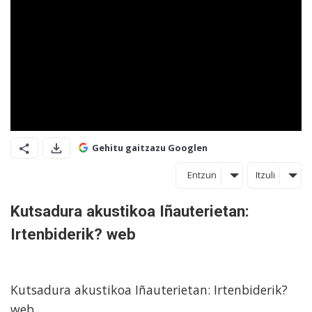
Gehitu gaitzazu Googlen
Entzun
Itzuli
Kutsadura akustikoa Iñauterietan:
Irtenbiderik? web
Kutsadura akustikoa Iñauterietan: Irtenbiderik?
web