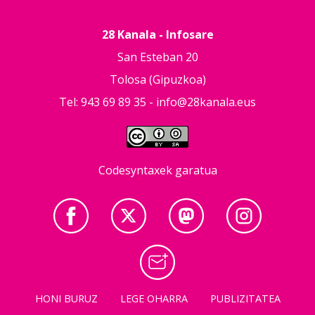
28 Kanala - Infosare
San Esteban 20
Tolosa (Gipuzkoa)
Tel: 943 69 89 35 -
info@28kanala.eus
Codesyntaxek garatua
HONI BURUZ
LEGE OHARRA
PUBLIZITATEA