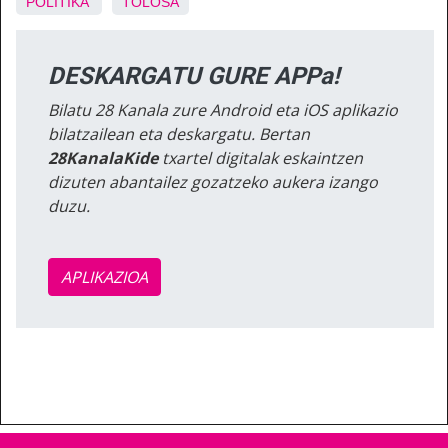
POLITIKA
TOLOSA
DESKARGATU GURE APPa!
Bilatu 28 Kanala zure Android eta iOS aplikazio
bilatzailean eta deskargatu. Bertan
28KanalaKide
txartel digitalak eskaintzen
dizuten abantailez gozatzeko aukera izango
duzu.
APLIKAZIOA