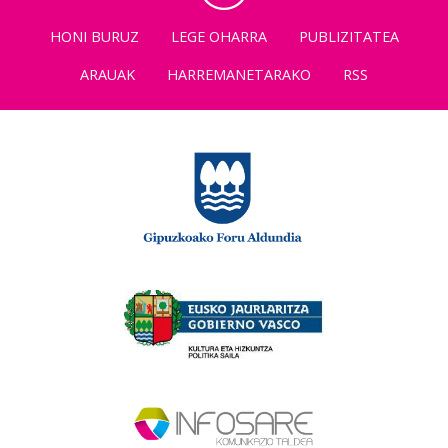
HONI BURUZ
LEGE OHARRA
PUBLIZITATEA
ARAUAK
HARREMANETARAKO
RSS