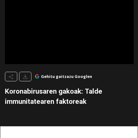
Gehitu gaitzazu Googlen
Koronabirusaren gakoak: Talde
immunitatearen faktoreak