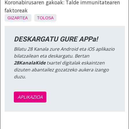
Koronabirusaren gakoak: Talde immunitatearen
faktoreak
GIZARTEA
TOLOSA
DESKARGATU GURE APPa!
Bilatu 28 Kanala zure Android eta iOS aplikazio
bilatzailean eta deskargatu. Bertan
28KanalaKide
txartel digitalak eskaintzen
dizuten abantailez gozatzeko aukera izango
duzu.
APLIKAZIOA