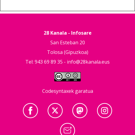
28 Kanala - Infosare
San Esteban 20
Tolosa (Gipuzkoa)
Tel: 943 69 89 35 -
info@28kanala.eus
Codesyntaxek garatua